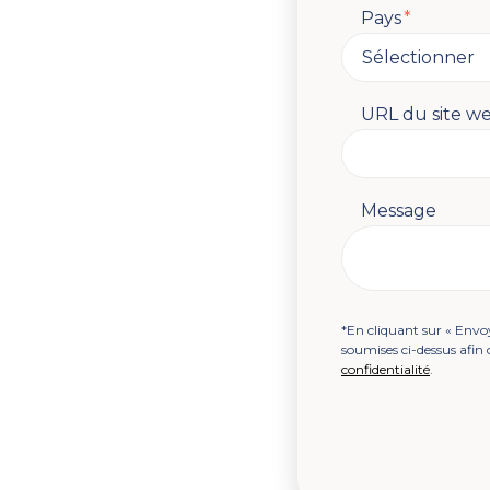
Pays
*
URL du site w
Message
*En cliquant sur « Envoy
soumises ci-dessus afin
confidentialité
.