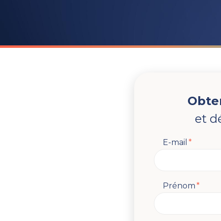
Obte
et d
E-mail
*
Prénom
*