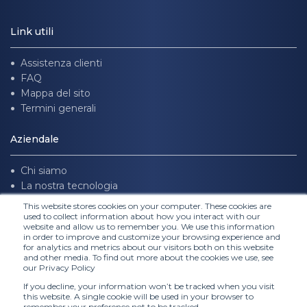
Link utili
Assistenza clienti
FAQ
Mappa del sito
Termini generali
Aziendale
Chi siamo
La nostra tecnologia
Unisciti a noi
This website stores cookies on your computer. These cookies are
used to collect information about how you interact with our
website and allow us to remember you. We use this information
Seguici
in order to improve and customize your browsing experience and
for analytics and metrics about our visitors both on this website
and other media. To find out more about the cookies we use, see
our Privacy Policy
If you decline, your information won’t be tracked when you visit
this website. A single cookie will be used in your browser to
remember your preference not to be tracked.