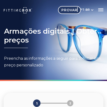
PROVAR
PT-BR
Armações digitais | Obter
preços
Preencha as informações a seguir para solicitar um
preço personalizado
1
2