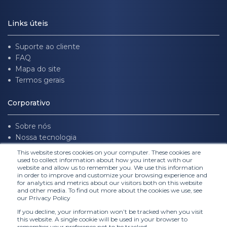
Links úteis
Suporte ao cliente
FAQ
Mapa do site
Termos gerais
Corporativo
Sobre nós
Nossa tecnologia
Trabalhe conosco
This website stores cookies on your computer. These cookies are
used to collect information about how you interact with our
website and allow us to remember you. We use this information
Siga-nos
in order to improve and customize your browsing experience and
for analytics and metrics about our visitors both on this website
and other media. To find out more about the cookies we use, see
our Privacy Policy
If you decline, your information won’t be tracked when you visit
this website. A single cookie will be used in your browser to
remember your preference not to be tracked.